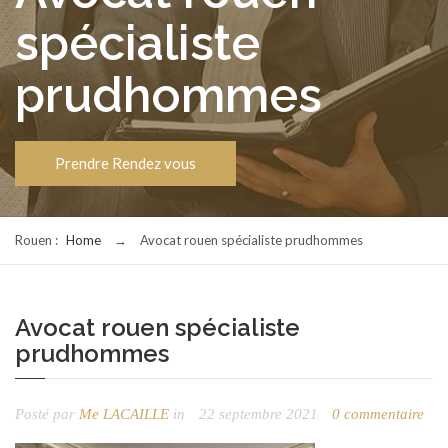
spécialiste
prudhommes
Prendre Rendez vous
Rouen :
Home
→
Avocat rouen spécialiste prudhommes
Avocat rouen spécialiste
prudhommes
Posté par
Me LACAILLE
in
22 septembre 2021
0 commentaire